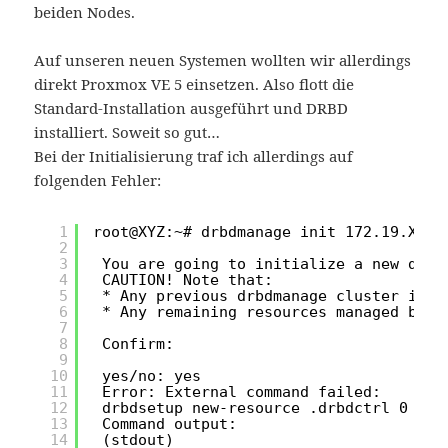
beiden Nodes.
Auf unseren neuen Systemen wollten wir allerdings
direkt Proxmox VE 5 einsetzen. Also flott die
Standard-Installation ausgeführt und DRBD
installiert. Soweit so gut…
Bei der Initialisierung traf ich allerdings auf
folgenden Fehler:
1
root@XYZ:~# drbdmanage init 172.19.XXX.
2
3
You are going to initialize a new drbd
4
CAUTION! Note that:
5
* Any previous drbdmanage cluster info
6
* Any remaining resources managed by a
7
8
Confirm:
9
10
yes/no: yes
11
Error: External command failed:
12
drbdsetup new-resource .drbdctrl 0
13
Command output:
14
(stdout)