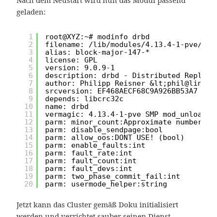
Nach dem Neustart wird nun das Modul passend
geladen:
1
root@XYZ:~# modinfo drbd
2
filename: /lib/modules/4.13.4-1-pve/upd
3
alias: block-major-147-*
4
license: GPL
5
version: 9.0.9-1
6
description: drbd - Distributed Replica
7
author: Philipp Reisner &lt;phil@linbit
8
srcversion: EF468AECF68C9A926BB53A7
9
depends: libcrc32c
10
name: drbd
11
vermagic: 4.13.4-1-pve SMP mod_unload m
12
parm: minor_count:Approximate number of
13
parm: disable_sendpage:bool
14
parm: allow_oos:DONT USE! (bool)
15
parm: enable_faults:int
16
parm: fault_rate:int
17
parm: fault_count:int
18
parm: fault_devs:int
19
parm: two_phase_commit_fail:int
20
parm: usermode_helper:string
Jetzt kann das Cluster gemäß Doku initialisiert
werden und verrichtet sauber seinen Dienst.