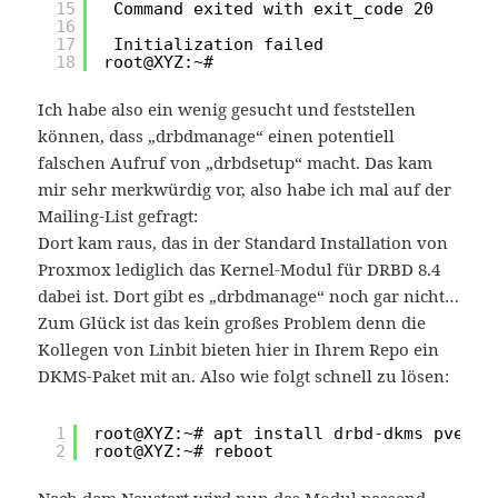
15
Command exited with exit_code 20
16
17
Initialization failed
18
root@XYZ:~#
Ich habe also ein wenig gesucht und feststellen
können, dass „drbdmanage“ einen potentiell
falschen Aufruf von „drbdsetup“ macht. Das kam
mir sehr merkwürdig vor, also habe ich mal auf der
Mailing-List gefragt:
Dort kam raus, das in der Standard Installation von
Proxmox lediglich das Kernel-Modul für DRBD 8.4
dabei ist. Dort gibt es „drbdmanage“ noch gar nicht…
Zum Glück ist das kein großes Problem denn die
Kollegen von Linbit bieten hier in Ihrem Repo ein
DKMS-Paket mit an. Also wie folgt schnell zu lösen:
1
root@XYZ:~# apt install drbd-dkms pve-he
2
root@XYZ:~# reboot